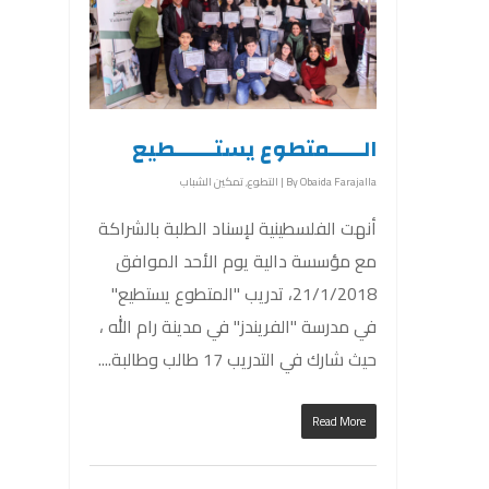
الـــــمتطوع يستــــــطيع
Obaida Farajalla
By
|
التطوع
,
تمكين الشباب
أنهت الفلسطينية لإسناد الطلبة بالشراكة
مع مؤسسة دالية يوم الأحد الموافق
21/1/2018، تدريب "المتطوع يستطيع"
في مدرسة "الفريندز" في مدينة رام الله ،
حيث شارك في التدريب 17 طالب وطالبة....
Read More